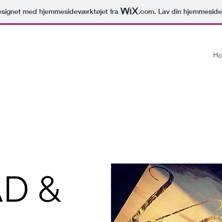
signet med hjemmesideværktøjet fra
.com
. Lav din hjemmeside
H
AD &