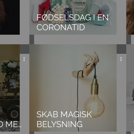
FØDSELSDAG I EN
CORONATID
SKAB MAGISK
D MED
BELYSNING