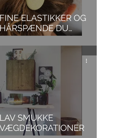
FINE ELASTIKKER OG
HÅRSPÆNDE DU
SELV KAN LAVE
LAV SMUKKE
VÆGDEKORATIONER