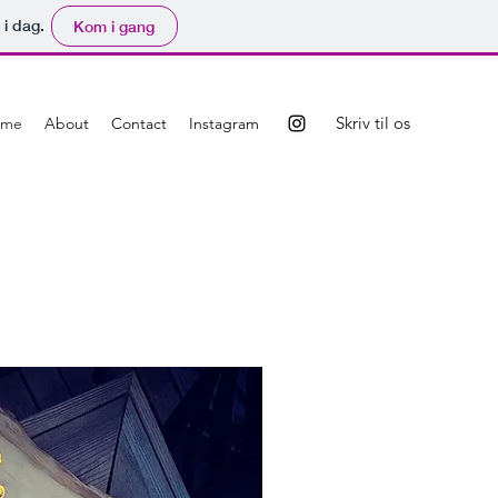
 i dag.
Kom i gang
Skriv til os
ome
About
Contact
Instagram