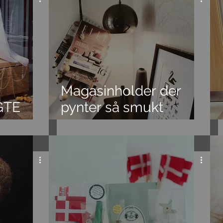
Magasinholder der
GTE
pynter så smukt