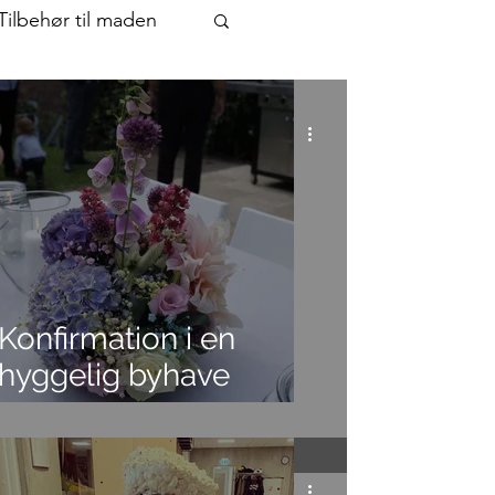
Tilbehør til maden
rs fødselsdagen
 sammensætninger af smage og vi
Konfirmation i en
hyggelig byhave